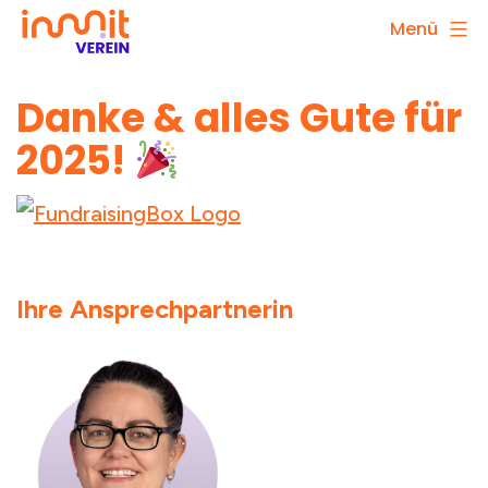
Zum
Menü
innn.it
Inhalt
e.V.
springen
Danke & alles Gute für
2025!
Ihre Ansprechpartnerin