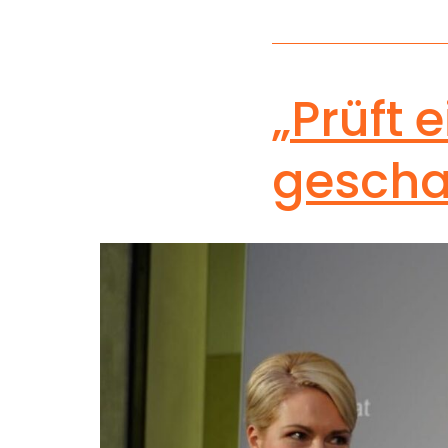
„Prüft 
gescha