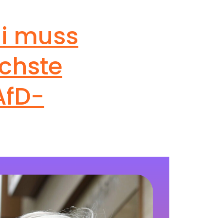
i muss
öchste
AfD-