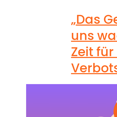
„Das G
uns wac
Zeit fü
Verbot