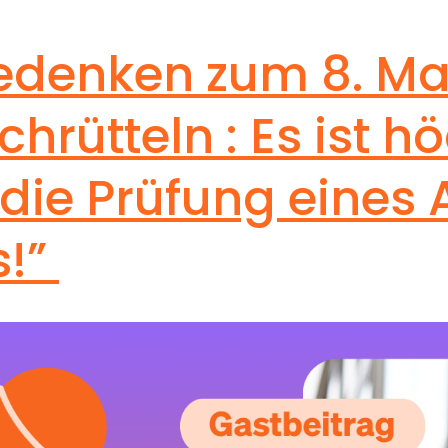
Gemeinnützigkeit
edenken zum 8. Ma
verzichten
hrütteln : Es ist h
r die Prüfung eines 
s!”