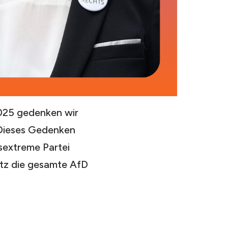
025 gedenken wir
 Dieses Gedenken
tsextreme Partei
utz die gesamte AfD