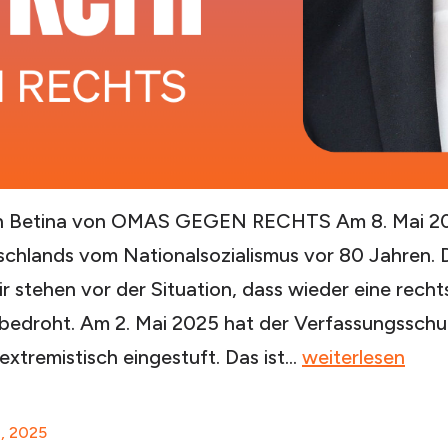
on Betina von OMAS GEGEN RECHTS Am 8. Mai 2
schlands vom Nationalsozialismus vor 80 Jahren.
ir stehen vor der Situation, dass wieder eine rech
bedroht. Am 2. Mai 2025 hat der Verfassungssch
„Das
sextremistisch eingestuft. Das ist…
weiterlesen
Gedenken
zum
8, 2025