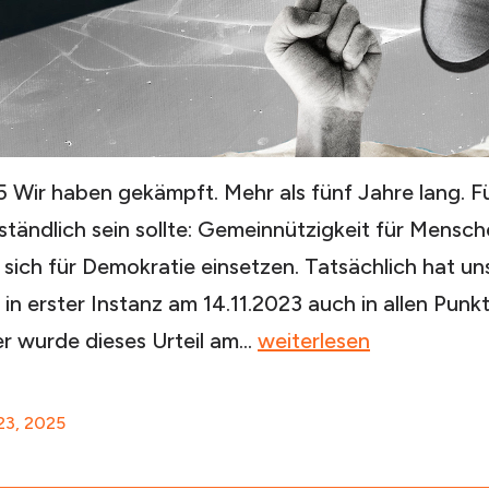
5 Wir haben gekämpft. Mehr als fünf Jahre lang. Fü
rständlich sein sollte: Gemeinnützigkeit für Mensc
 sich für Demokratie einsetzen. Tatsächlich hat un
in erster Instanz am 14.11.2023 auch in allen Pun
Warum
er wurde dieses Urteil am…
weiterlesen
wir
künftig
23, 2025
auf
unsere